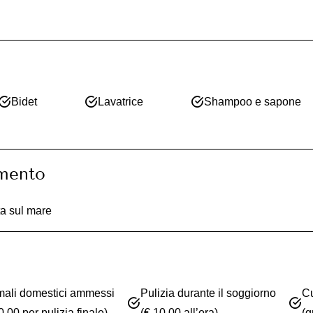
Bidet
Lavatrice
Shampoo e sapone
amento
ta sul mare
mali domestici ammessi
Pulizia durante il soggiorno
Cu
0,00 per pulizia finale)
(€ 10,00 all’ora)
(g