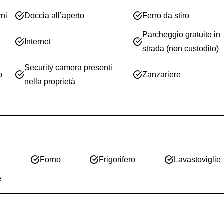
rni
Doccia all’aperto
Ferro da stiro
Parcheggio gratuito in
Internet
strada (non custodito)
Security camera presenti
o
Zanzariere
nella proprietà
Forno
Frigorifero
Lavastoviglie
e