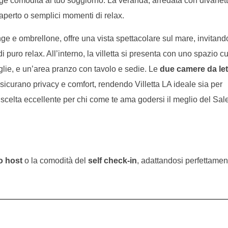
e comodità al tuo soggiorno. La veranda, arredata con divanett
l’aperto o semplici momenti di relax.
nge e ombrellone, offre una vista spettacolare sul mare, invitando
 puro relax. All’interno, la villetta si presenta con uno spazio c
glie, e un’area pranzo con tavolo e sedie. Le
due camere da let
sicurano privacy e comfort, rendendo Villetta LA ideale sia per
 scelta eccellente per chi come te ama godersi il meglio del Sal
o host
o la comodità del
self check-in
, adattandosi perfettamen