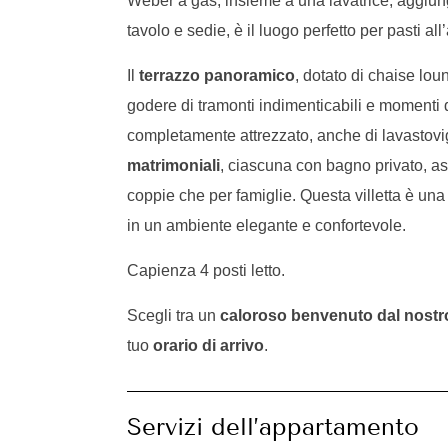
Weber a gas, insieme a una lavatrice, aggiung
tavolo e sedie, è il luogo perfetto per pasti al
Il
terrazzo panoramico
, dotato di chaise lou
godere di tramonti indimenticabili e momenti di
completamente attrezzato, anche di lavastovi
matrimoniali
, ciascuna con bagno privato, as
coppie che per famiglie. Questa villetta è una
in un ambiente elegante e confortevole.
Capienza 4 posti letto.
Scegli tra un
caloroso benvenuto dal nostr
tuo
orario di arrivo
.
Servizi dell’appartamento