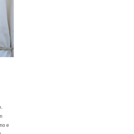
e.
on
ino e