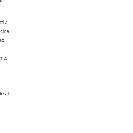
i,
ti a
ucina
to
ento
te al