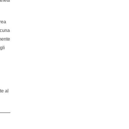
netti
area
scuna
mente
gli
te al