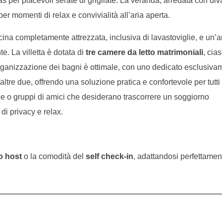
per piacevoli serate di grigliate. La veranda, arredata con diva
 per momenti di relax e convivialità all’aria aperta.
ucina completamente attrezzata, inclusiva di lavastoviglie, e un’
. La villetta è dotata di
tre camere da letto matrimoniali
, cia
organizzazione dei bagni è ottimale, con uno dedicato esclusiva
altre due, offrendo una soluzione pratica e confortevole per tutti 
glie o gruppi di amici che desiderano trascorrere un soggiorno
di privacy e relax.
o host
o la comodità del
self check-in
, adattandosi perfettamen