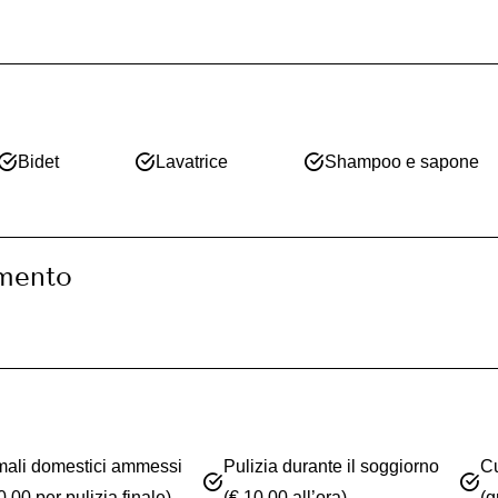
Bidet
Lavatrice
Shampoo e sapone
amento
mali domestici ammessi
Pulizia durante il soggiorno
Cu
0,00 per pulizia finale)
(€ 10,00 all’ora)
(g