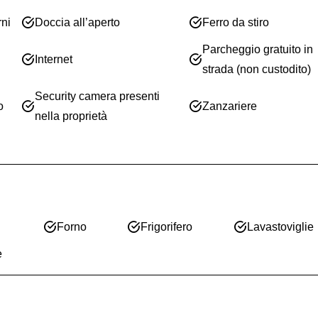
rni
Doccia all’aperto
Ferro da stiro
Parcheggio gratuito in
Internet
strada (non custodito)
Security camera presenti
o
Zanzariere
nella proprietà
Forno
Frigorifero
Lavastoviglie
e